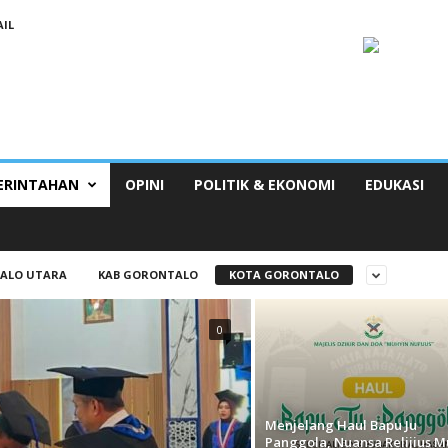
IL
ERINTAHAN
OPINI
POLITIK & EKONOMI
EDUKASI
ALO UTARA
KAB GORONTALO
KOTA GORONTALO
0
Menjelang Haul Bapu Ju
Panggola, Nuansa Relijius M