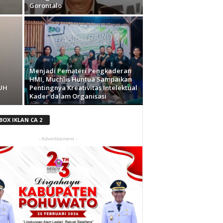
Gorontalo
Menjadi Pemateri Pengkaderan
HMI, Muchlis Huntua Sampaikan
UH
Pentingnya Kreativitas Intelektual
Kader dalam Organisasi
BOX IKLAN CA 2
- Advertisement -