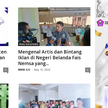
Kota Gorontalo
ten
Mengenal Artis dan Bintang
an
Iklan di Negeri Belanda Fais
Nemsa yang...
BMW GO
-
May 10, 2024
0
0