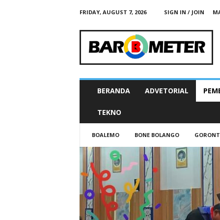
FRIDAY, AUGUST 7, 2026
SIGN IN / JOIN
MA
B
A
R
O
M
E
T
BERANDA
ADVETORIAL
PEM
E
R
TEKNO
N
E
BOALEMO
BONE BOLANGO
GORONT
W
S
G
O