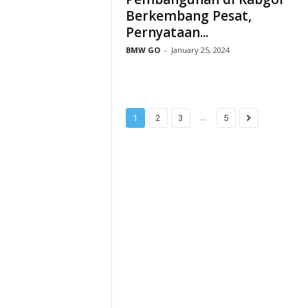
Berkembang Pesat,
Pernyataan...
BMW GO
-
January 25, 2024
...
1
2
3
5