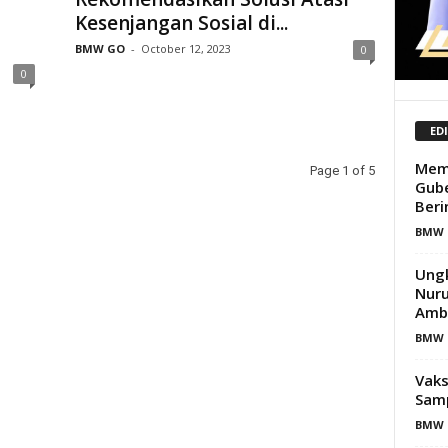
Kesenjangan Sosial di...
BMW GO
-
October 12, 2023
0
0
ED
Mema
Page 1 of 5
Gube
Beri
BMW 
Ungk
Nuru
Amb
BMW 
Vaks
Samp
BMW 