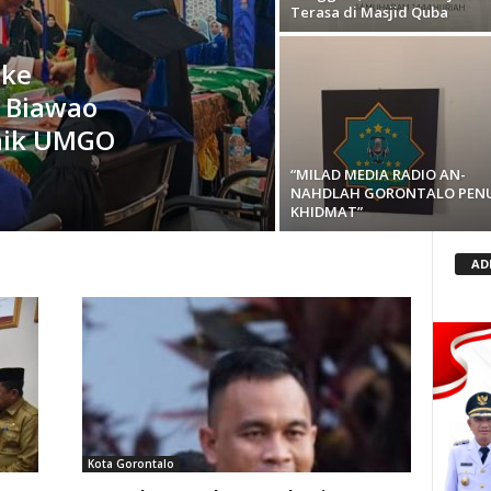
Terasa di Masjid Quba
 ke
 Biawao
aik UMGO
“MILAD MEDIA RADIO AN-
NAHDLAH GORONTALO PEN
KHIDMAT”
AD
Kota Gorontalo