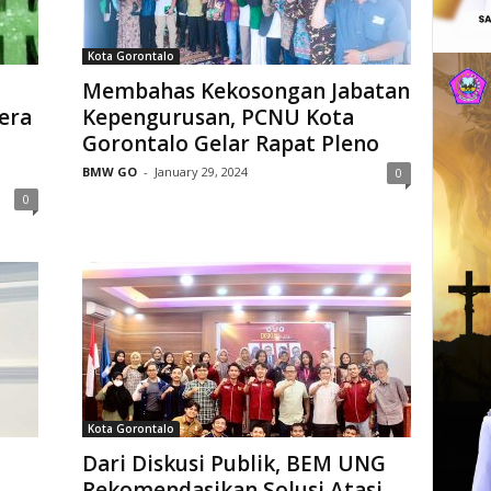
Kota Gorontalo
Membahas Kekosongan Jabatan
era
Kepengurusan, PCNU Kota
Gorontalo Gelar Rapat Pleno
BMW GO
-
January 29, 2024
0
0
Kota Gorontalo
Dari Diskusi Publik, BEM UNG
Rekomendasikan Solusi Atasi