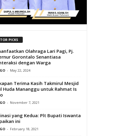
ITOR PICKS
nfaatkan Olahraga Lari Pagi, Pj.
rnur Gorontalo Senantiasa
nteraksi dengan Warga
GO
-
May 22, 2024
apan Terima Kasih Takmirul Mesjid
l Huda Mananggu untuk Rahmat Is
o
GO
-
November 7, 2021
inasi yang Kedua: Plt Bupati Iswanta
aikan ini
GO
-
February 18, 2021