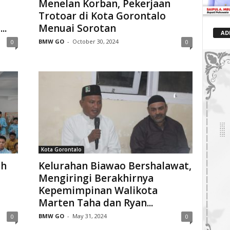
Menelan Korban, Pekerjaan
Trotoar di Kota Gorontalo
..
Menuai Sorotan
AD
BMW GO
-
October 30, 2024
0
0
Kota Gorontalo
ah
Kelurahan Biawao Bershalawat,
Mengiringi Berakhirnya
Kepemimpinan Walikota
Marten Taha dan Ryan...
BMW GO
-
May 31, 2024
0
0