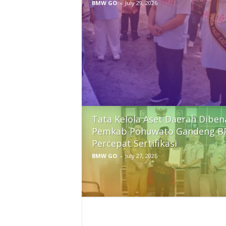
BMW GO
-
July 29, 2026
Tata Kelola Aset Daerah Diben
Pemkab Pohuwato Gandeng B
Percepat Sertifikasi
BMW GO
-
July 27, 2026