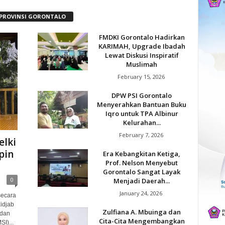
PROVINSI GORONTALO
FMDKI Gorontalo Hadirkan
KARIMAH, Upgrade Ibadah
Lewat Diskusi Inspiratif
Muslimah
February 15, 2026
DPW PSI Gorontalo
Menyerahkan Bantuan Buku
Iqro untuk TPA Albinur
Kelurahan...
February 7, 2026
elki
pin
Era Kebangkitan Ketiga,
Prof. Nelson Menyebut
Gorontalo Sangat Layak
0
Menjadi Daerah...
January 24, 2026
secara
Kidjab
Zulfiana A. Mbuinga dan
 dan
Cita-Cita Mengembangkan
I)...