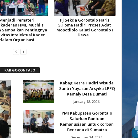
Menjadi Pemateri
Pj Sekda Gorontalo Haris
kaderan HMI, Muchlis
S.Tome Hadiri Proses Adat
 Sampaikan Pentingnya
Mopotilolo Kajati Gorontalo I
ivitas Intelektual Kader
Dewa...
dalam Organisasi
KAB GORONTALO
Kabag Kesra Hadiri Wisuda
Santri Yayasan Arsyika LPPQ
Kamaly Desa Dumati
January 18, 2026
PMI Kabupaten Gorontalo
Salurkan Bantuan
Kemanusiaan untuk Korban
Bencana di Sumatra
December 24, 2025