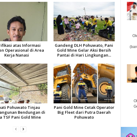
Ol
rifikasi atas Informasi
Gandeng DLH Pohuwato, Pani
(ba
en Operasional di Area
Gold Mine Gelar Aksi Bersih
Kerja Nanasi
Pantai di Hari Lingkungan...
Ol
G
ati Pohuwato Tinjau
Pani Gold Mine Cetak Operator
angunan Bendungan di
Big Fleet dari Putra Daerah
a TSF Pani Gold Mine
Pohuwato