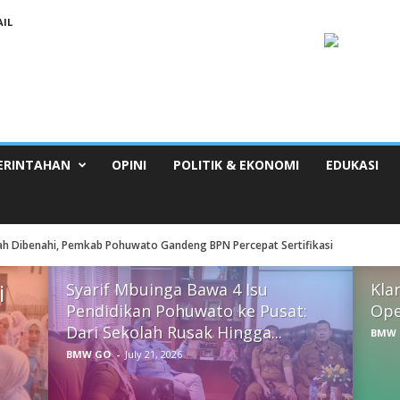
IL
ERINTAHAN
OPINI
POLITIK & EKONOMI
EDUKASI
ah Dibenahi, Pemkab Pohuwato Gandeng BPN Percepat Sertifikasi
i
Syarif Mbuinga Bawa 4 Isu
Klar
Pendidikan Pohuwato ke Pusat:
Ope
Dari Sekolah Rusak Hingga...
BMW 
BMW GO
-
July 21, 2026