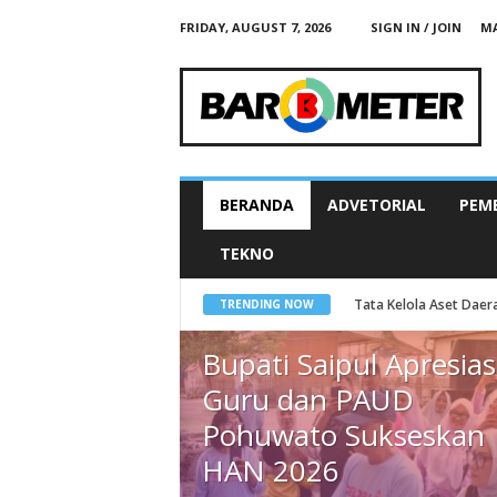
FRIDAY, AUGUST 7, 2026
SIGN IN / JOIN
MA
B
A
R
O
M
E
T
E
R
N
E
BERANDA
ADVETORIAL
PEM
W
S
G
O
TEKNO
Tata Kelola Aset Daer
TRENDING NOW
Bupati Saipul Apresias
Guru dan PAUD
Pohuwato Sukseskan
HAN 2026