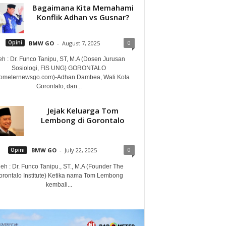
Bagaimana Kita Memahami
Konflik Adhan vs Gusnar?
0
Opini
BMW GO
-
August 7, 2025
eh : Dr. Funco Tanipu, ST, M.A (Dosen Jurusan
Sosiologi, FIS UNG) GORONTALO
rometernewsgo.com)-Adhan Dambea, Wali Kota
Gorontalo, dan...
Jejak Keluarga Tom
Lembong di Gorontalo
0
Opini
BMW GO
-
July 22, 2025
eh : Dr. Funco Tanipu., ST., M.A (Founder The
orontalo Institute) Ketika nama Tom Lembong
kembali...