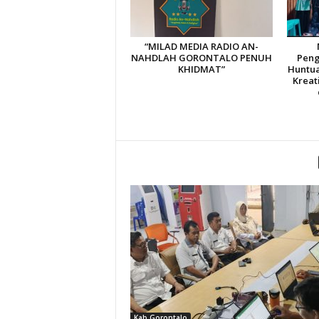
“MILAD MEDIA RADIO AN-
NAHDLAH GORONTALO PENUH
Peng
KHIDMAT”
Huntua
Kreat
Kab Gorontalo