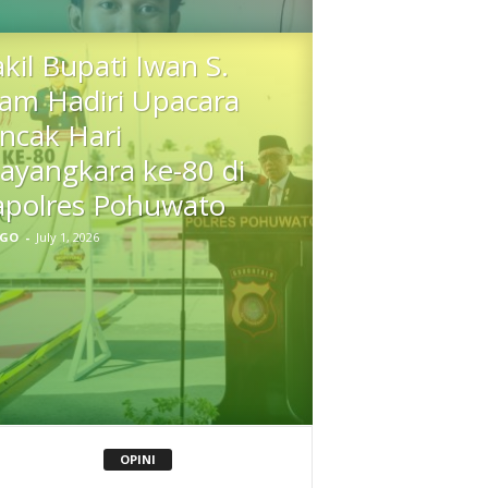
kil Bupati Iwan S.
am Hadiri Upacara
ncak Hari
ayangkara ke-80 di
polres Pohuwato
GO
-
July 1, 2026
OPINI