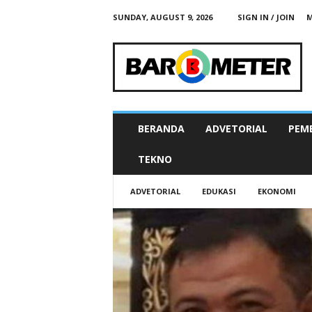
SUNDAY, AUGUST 9, 2026
SIGN IN / JOIN
M
B
A
R
O
M
E
T
BERANDA
ADVETORIAL
PEM
E
R
TEKNO
N
E
ADVETORIAL
EDUKASI
EKONOMI
W
S
G
O