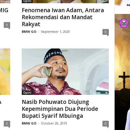
Opini
MIG
Fenomena Iwan Adam, Antara
Rekomendasi dan Mandat
Rakyat
0
BMW GO
-
September 1, 2020
0
Opini
A
Nasib Pohuwato Diujung
Kepemimpinan Dua Periode
Bupati Syarif Mbuinga
BMW GO
-
October 20, 2019
0
0