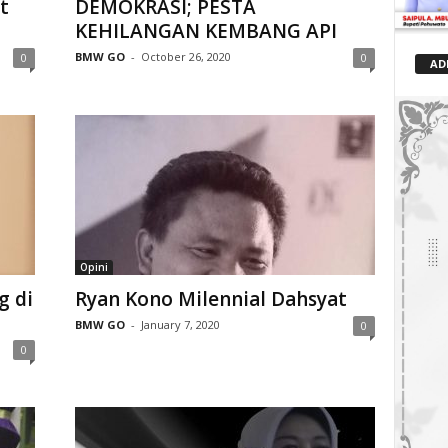
t
DEMOKRASI; PESTA
KEHILANGAN KEMBANG API
BMW GO
-
October 26, 2020
0
0
AD
Opini
g di
Ryan Kono Milennial Dahsyat
BMW GO
-
January 7, 2020
0
0