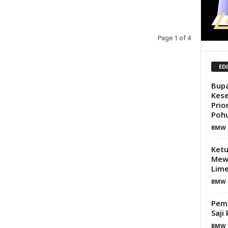
Page 1 of 4
ED
Bupa
Kese
Prio
Poh
BMW 
Ketu
Mewi
Lim
BMW 
Pemd
Saji
BMW 