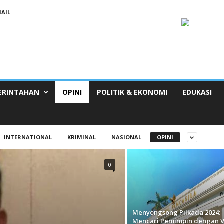
AIL
ERINTAHAN
OPINI
POLITIK & EKONOMI
EDUKASI
INTERNATIONAL
KRIMINAL
NASIONAL
OPINI
0
Menyongsong Pilkada 2024:
Mencari Pemimpin dengan V