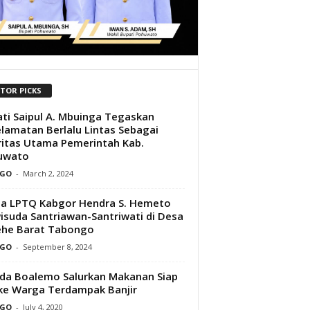
ITOR PICKS
ti Saipul A. Mbuinga Tegaskan
lamatan Berlalu Lintas Sebagai
ritas Utama Pemerintah Kab.
uwato
GO
-
March 2, 2024
a LPTQ Kabgor Hendra S. Hemeto
suda Santriawan-Santriwati di Desa
ehe Barat Tabongo
GO
-
September 8, 2024
a Boalemo Salurkan Makanan Siap
 ke Warga Terdampak Banjir
GO
-
July 4, 2020