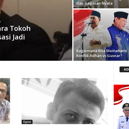
dan Gagasan Nyata
.
ara Tokoh
asi Jadi
Bagaimana Kita Memahami
Konflik Adhan vs Gusnar?
AD
Opini