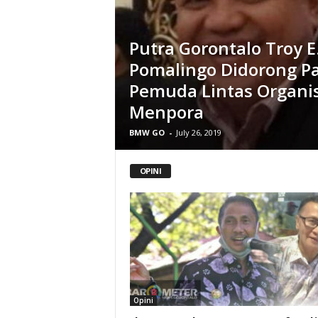
Putra Gorontalo Troy E
Pomalingo Didorong P
Pemuda Lintas Organis
Menpora
BMW GO
-
July 26, 2019
OPINI
Opini