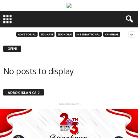
ADVETORIAL
EDUKASI
EKONOMI
INTERNATIONAL
KRIMINAL
OPINI
No posts to display
ADBOX IKLAN CA 2
- Advertisement -