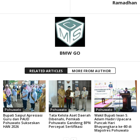
Ramadhan
BMW GO
RELATED ARTICLES
MORE FROM AUTHOR
Pohuwato
Pohuwato
Pohuwato
Bupati Saipul Apresiasi
Tata Kelola Aset Daerah
Wakil Bupati Iwan S.
Guru dan PAUD
Dibenahi, Pemkab
Adam Hadiri Upacara
Pohuwato Sukseskan
Pohuwato Gandeng BPN
Puncak Hari
HAN 2026
Percepat Sertifikasi
Bhayangkara ke-80 di
Mapolres Pohuwato