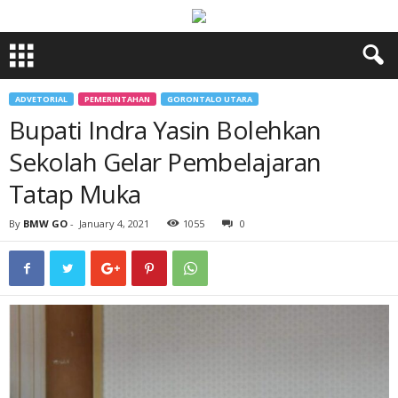
ADVETORIAL
PEMERINTAHAN
GORONTALO UTARA
Bupati Indra Yasin Bolehkan
Sekolah Gelar Pembelajaran
Tatap Muka
By
BMW GO
-
January 4, 2021
1055
0