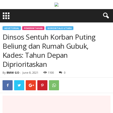
ADVETORIAL
PEMERINTAHAN
GORONTALO UTARA
Dinsos Sentuh Korban Puting
Beliung dan Rumah Gubuk,
Kades: Tahun Depan
Diprioritaskan
By
BMW GO
-
June 8, 2021
1100
0