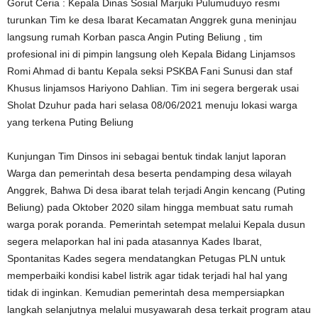
Gorut Ceria : Kepala Dinas Sosial Marjuki Pulumuduyo resmi
turunkan Tim ke desa Ibarat Kecamatan Anggrek guna meninjau
langsung rumah Korban pasca Angin Puting Beliung , tim
profesional ini di pimpin langsung oleh Kepala Bidang Linjamsos
Romi Ahmad di bantu Kepala seksi PSKBA Fani Sunusi dan staf
Khusus linjamsos Hariyono Dahlian. Tim ini segera bergerak usai
Sholat Dzuhur pada hari selasa 08/06/2021 menuju lokasi warga
yang terkena Puting Beliung
Kunjungan Tim Dinsos ini sebagai bentuk tindak lanjut laporan
Warga dan pemerintah desa beserta pendamping desa wilayah
Anggrek, Bahwa Di desa ibarat telah terjadi Angin kencang (Puting
Beliung) pada Oktober 2020 silam hingga membuat satu rumah
warga porak poranda. Pemerintah setempat melalui Kepala dusun
segera melaporkan hal ini pada atasannya Kades Ibarat,
Spontanitas Kades segera mendatangkan Petugas PLN untuk
memperbaiki kondisi kabel listrik agar tidak terjadi hal hal yang
tidak di inginkan. Kemudian pemerintah desa mempersiapkan
langkah selanjutnya melalui musyawarah desa terkait program atau