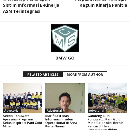
Sistim Informasi E-Kinerja
Kagum Kinerja Panitia
ASN Terintegrasi
BMW GO
RELATED ARTICLES
MORE FROM AUTHOR
Advetorial
Advetorial
Advetorial
Sekda Pohuwato
Klarifikasi atas
Gandeng DLH
Apresiasi Program
Informasi Insiden
Pohuwato, Pani Gold
Kelas Inspirasi Pani Gold
Operasional di Area
Mine Gelar Aksi Bersih
Mine
Kerja Nanasi
Pantai di Hari
Lingkungan Hidup