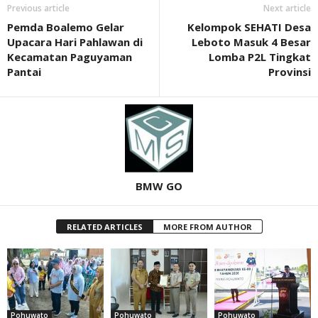
Previous article
Next article
Pemda Boalemo Gelar
Kelompok SEHATI Desa
Upacara Hari Pahlawan di
Leboto Masuk 4 Besar
Kecamatan Paguyaman
Lomba P2L Tingkat
Pantai
Provinsi
BMW GO
RELATED ARTICLES
MORE FROM AUTHOR
Pohuwato
Pohuwato
Pohuwato