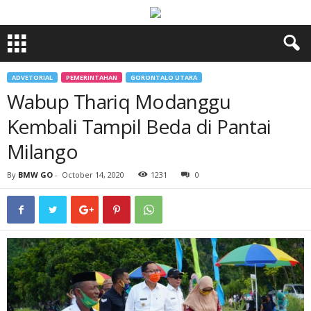
ADVETORIAL
PEMERINTAHAN
GORONTALO UTARA
Wabup Thariq Modanggu
Kembali Tampil Beda di Pantai
Milango
By
BMW GO
-
October 14, 2020
1231
0