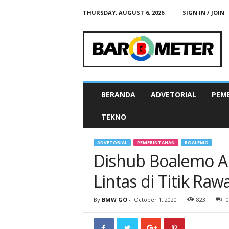
THURSDAY, AUGUST 6, 2026
SIGN IN / JOIN
B
A
R
O
M
E
T
BERANDA
ADVETORIAL
PEM
E
R
TEKNO
N
E
W
ADVETORIAL
PEMERINTAHAN
BOALEMO
S
Dishub Boalemo A
G
O
Lintas di Titik Ra
By
BMW GO
-
October 1, 2020
823
0