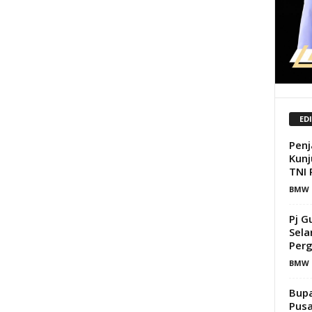
ED
Penj
Kunj
TNI 
BMW 
Pj G
Sela
Perg
BMW 
Bupa
Pusa