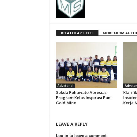
RELATED ARTICLES
MORE FROM AUTH
Advetorial
Advetor
Sekda Pohuwato Apresiasi
Klarifi
Program Kelas Inspirasi Pani
Inside
Gold Mine
Kerja 
LEAVE A REPLY
Log in to leave a comment