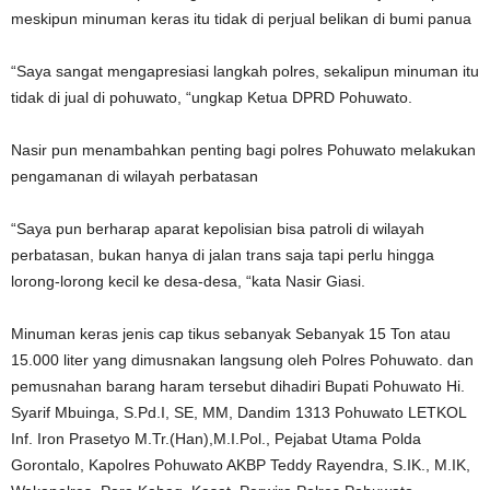
meskipun minuman keras itu tidak di perjual belikan di bumi panua
“Saya sangat mengapresiasi langkah polres, sekalipun minuman itu
tidak di jual di pohuwato, “ungkap Ketua DPRD Pohuwato.
Nasir pun menambahkan penting bagi polres Pohuwato melakukan
pengamanan di wilayah perbatasan
“Saya pun berharap aparat kepolisian bisa patroli di wilayah
perbatasan, bukan hanya di jalan trans saja tapi perlu hingga
lorong-lorong kecil ke desa-desa, “kata Nasir Giasi.
Minuman keras jenis cap tikus sebanyak Sebanyak 15 Ton atau
15.000 liter yang dimusnakan langsung oleh Polres Pohuwato. dan
pemusnahan barang haram tersebut dihadiri Bupati Pohuwato Hi.
Syarif Mbuinga, S.Pd.I, SE, MM, Dandim 1313 Pohuwato LETKOL
Inf. Iron Prasetyo M.Tr.(Han),M.I.Pol., Pejabat Utama Polda
Gorontalo, Kapolres Pohuwato AKBP Teddy Rayendra, S.IK., M.IK,