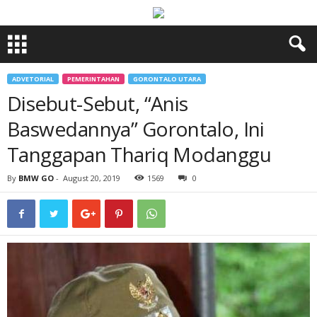
ADVETORIAL
PEMERINTAHAN
GORONTALO UTARA
Disebut-Sebut, “Anis
Baswedannya” Gorontalo, Ini
Tanggapan Thariq Modanggu
By
BMW GO
-
August 20, 2019
1569
0