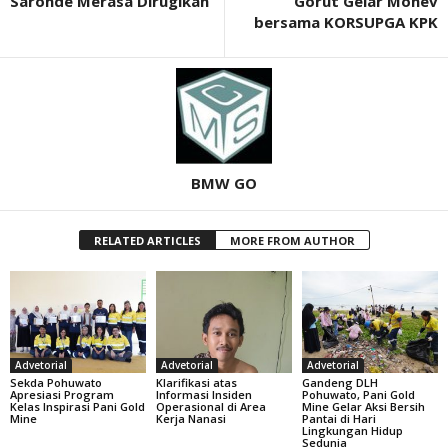
Saronde Merasa Dirugikan
Gorut Gelar Monev
bersama KORSUPGA KPK
BMW GO
RELATED ARTICLES
MORE FROM AUTHOR
Advetorial
Advetorial
Advetorial
Sekda Pohuwato
Klarifikasi atas
Gandeng DLH
Apresiasi Program
Informasi Insiden
Pohuwato, Pani Gold
Kelas Inspirasi Pani Gold
Operasional di Area
Mine Gelar Aksi Bersih
Mine
Kerja Nanasi
Pantai di Hari
Lingkungan Hidup
Sedunia