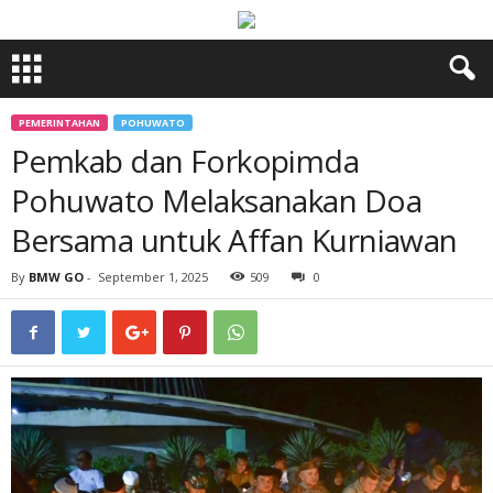
PEMERINTAHAN
POHUWATO
Pemkab dan Forkopimda
Pohuwato Melaksanakan Doa
Bersama untuk Affan Kurniawan
By
BMW GO
-
September 1, 2025
509
0