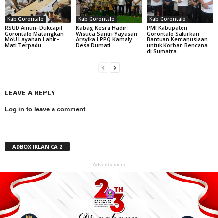
Kab Gorontalo
Kab Gorontalo
Kab Gorontalo
RSUD Ainun–Dukcapil
Kabag Kesra Hadiri
PMI Kabupaten
Gorontalo Matangkan
Wisuda Santri Yayasan
Gorontalo Salurkan
MoU Layanan Lahir–
Arsyika LPPQ Kamaly
Bantuan Kemanusiaan
Mati Terpadu
Desa Dumati
untuk Korban Bencana
di Sumatra
LEAVE A REPLY
Log in to leave a comment
ADBOX IKLAN CA 2
- Advertisement -