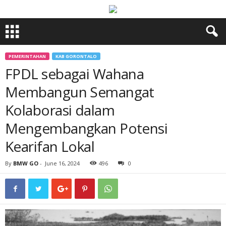
PEMERINTAHAN
KAB GORONTALO
FPDL sebagai Wahana
Membangun Semangat
Kolaborasi dalam
Mengembangkan Potensi
Kearifan Lokal
By
BMW GO
-
June 16, 2024
496
0