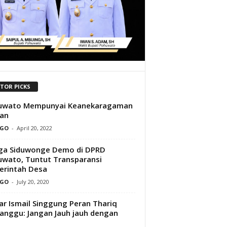
ITOR PICKS
uwato Mempunyai Keanekaragaman
an
GO
-
April 20, 2022
ga Siduwonge Demo di DPRD
wato, Tuntut Transparansi
erintah Desa
GO
-
July 20, 2020
ar Ismail Singgung Peran Thariq
nggu: Jangan Jauh jauh dengan