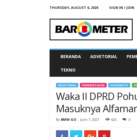
THURSDAY, AUGUST 6, 2026
SIGN IN / JOIN
B
A
R
O
M
E
T
BERANDA
ADVETORIAL
PEM
E
R
TEKNO
N
E
W
ADVETORIAL
PEMERINTAHAN
POHUWATO
P
S
Waka II DPRD Poh
G
O
Masuknya Alfamar
By
BMW GO
-
June 7, 2021
620
0