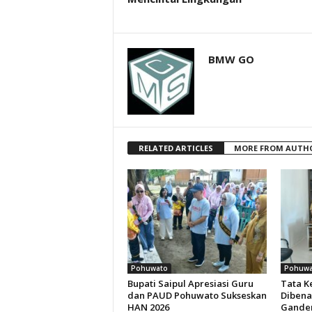
BMW GO
RELATED ARTICLES
MORE FROM AUTH
Pohuwato
Pohuwa
Bupati Saipul Apresiasi Guru
Tata K
dan PAUD Pohuwato Sukseskan
Dibena
HAN 2026
Ganden