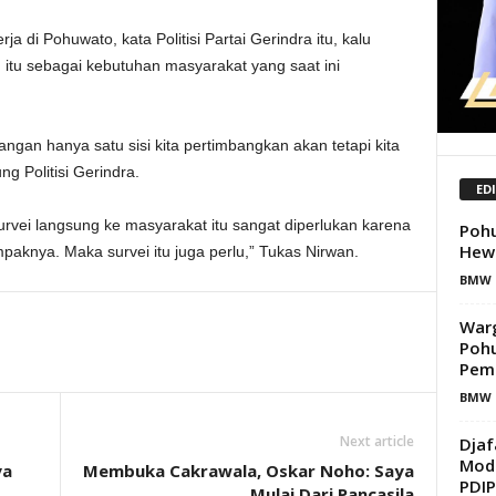
ja di Pohuwato, kata Politisi Partai Gerindra itu, kalu
 itu sebagai kebutuhan masyarakat yang saat ini
ngan hanya satu sisi kita pertimbangkan akan tetapi kita
g Politisi Gerindra.
ED
urvei langsung ke masyarakat itu sangat diperlukan karena
Poh
Hew
aknya. Maka survei itu juga perlu,” Tukas Nirwan.
BMW 
War
Pohu
Pem
BMW 
Next article
Djaf
Moda
ya
Membuka Cakrawala, Oskar Noho: Saya
PDIP
Mulai Dari Pancasila