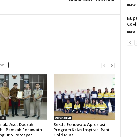
BMW 
Bupa
Covi
BMW 
OR
to
Advetorial
elola Aset Daerah
Sekda Pohuwato Apresiasi
hi, Pemkab Pohuwato
Program Kelas Inspirasi Pani
g BPN Percepat
Gold Mine