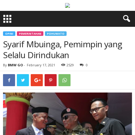
OPINI
PEMERINTAHAN
POHUWATO
Syarif Mbuinga, Pemimpin yang
Selalu Dirindukan
By
BMW GO
-
February 17, 2021
2529
0