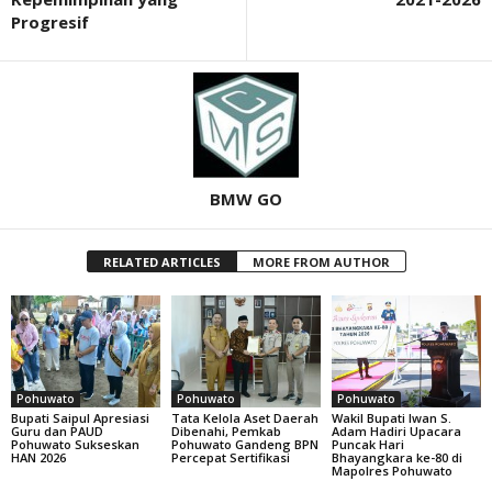
Progresif
BMW GO
RELATED ARTICLES
MORE FROM AUTHOR
Pohuwato
Pohuwato
Pohuwato
Bupati Saipul Apresiasi
Tata Kelola Aset Daerah
Wakil Bupati Iwan S.
Guru dan PAUD
Dibenahi, Pemkab
Adam Hadiri Upacara
Pohuwato Sukseskan
Pohuwato Gandeng BPN
Puncak Hari
HAN 2026
Percepat Sertifikasi
Bhayangkara ke-80 di
Mapolres Pohuwato