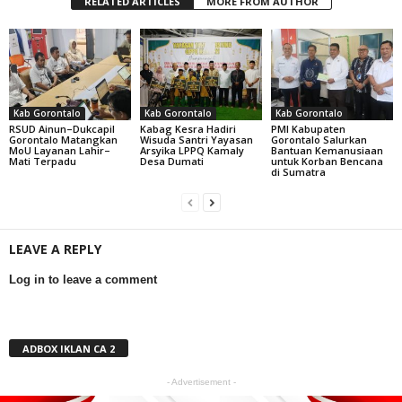
RELATED ARTICLES
MORE FROM AUTHOR
Kab Gorontalo
Kab Gorontalo
Kab Gorontalo
RSUD Ainun–Dukcapil
Kabag Kesra Hadiri
PMI Kabupaten
Gorontalo Matangkan
Wisuda Santri Yayasan
Gorontalo Salurkan
MoU Layanan Lahir–
Arsyika LPPQ Kamaly
Bantuan Kemanusiaan
Mati Terpadu
Desa Dumati
untuk Korban Bencana
di Sumatra
LEAVE A REPLY
Log in to leave a comment
ADBOX IKLAN CA 2
- Advertisement -