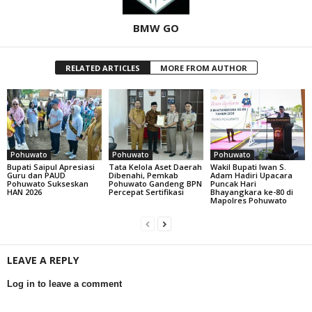
BMW GO
RELATED ARTICLES
MORE FROM AUTHOR
Pohuwato
Pohuwato
Pohuwato
Bupati Saipul Apresiasi
Tata Kelola Aset Daerah
Wakil Bupati Iwan S.
Guru dan PAUD
Dibenahi, Pemkab
Adam Hadiri Upacara
Pohuwato Sukseskan
Pohuwato Gandeng BPN
Puncak Hari
HAN 2026
Percepat Sertifikasi
Bhayangkara ke-80 di
Mapolres Pohuwato
LEAVE A REPLY
Log in to leave a comment