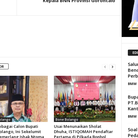
Kepala BNN Provinsi Gorontalo
ED
Salu
OR
Benc
Perb
BMW 
Bupa
PT.B
Kant
BMW 
olango
Bone Bolango
ebagai Calon Bupati
Usai Menunaikan Sholat
Soal
olango, Ini Sekelumit
Dhuha, ISTIQOMAH Pendaftar
Peda
Cemerlang Ishak Ntoma
Pertama di Pilkada Bonbol