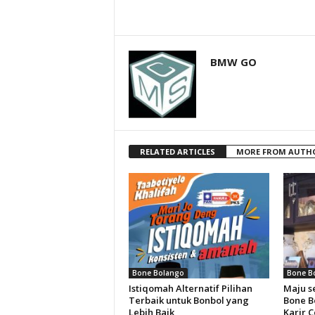
BMW GO
RELATED ARTICLES
MORE FROM AUTH
Bone Bolango
Bone B
Istiqomah Alternatif Pilihan
Maju s
Terbaik untuk Bonbol yang
Bone B
Lebih Baik
Karir 