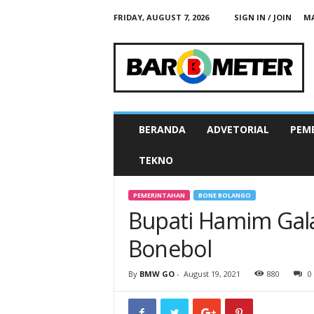
FRIDAY, AUGUST 7, 2026
SIGN IN / JOIN
MA
B
A
R
O
M
E
T
BERANDA
ADVETORIAL
PEM
E
R
TEKNO
N
E
W
PEMERINTAHAN
BONE BOLANGO
S
Bupati Hamim Gala
G
O
Bonebol
By
BMW GO
-
August 19, 2021
880
0