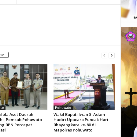
OR
to
Pohuwato
elola Aset Daerah
Wakil Bupati Iwan S. Adam
hi, Pemkab Pohuwato
Hadiri Upacara Puncak Hari
g BPN Percepat
Bhayangkara ke-80 di
kasi
Mapolres Pohuwato