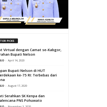
ITOR PICKS
t Virtual dengan Camat se-Kabgor,
Arahan Bupati Nelson
GO
-
April 14, 2020
pan Bupati Nelson di HUT
rdekaan ke-75 RI: Terbebas dari
ona
GO
-
August 17, 2020
ti Serahkan SK Kenpa dan
alencana PNS Pohuwato
GO
-
November 3, 2020