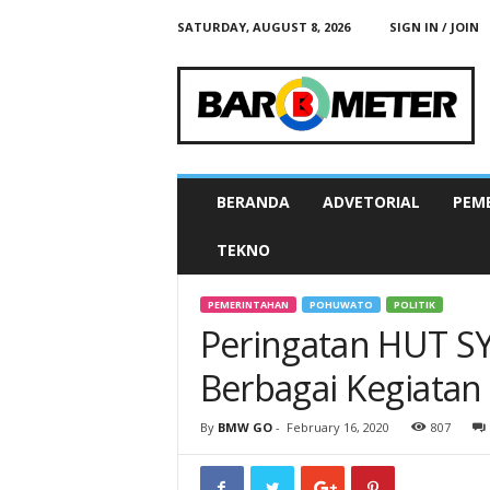
SATURDAY, AUGUST 8, 2026
SIGN IN / JOIN
B
A
R
O
M
E
T
BERANDA
ADVETORIAL
PEM
E
R
TEKNO
N
E
W
PEMERINTAHAN
POHUWATO
POLITIK
S
Peringatan HUT SY
G
O
Berbagai Kegiatan
By
BMW GO
-
February 16, 2020
807