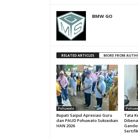
BMW GO
RELATED ARTICLES
MORE FROM AUTH
Pohuwato
Pohuwa
Bupati Saipul Apresiasi Guru
Tata K
dan PAUD Pohuwato Sukseskan
Dibena
HAN 2026
Ganden
Sertifi