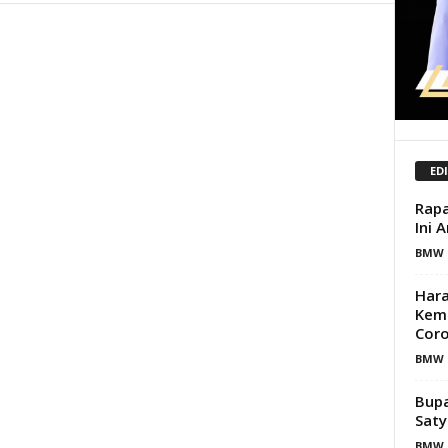
ED
Rapa
Ini 
BMW 
Hara
Keme
Cor
BMW 
Bupa
Saty
BMW 