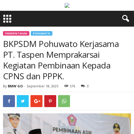
PEMERINTAHAN
POHUWATO
BKPSDM Pohuwato Kerjasama
PT. Taspen Memprakarsai
Kegiatan Pembinaan Kepada
CPNS dan PPPK.
By
BMW GO
-
September 18, 2025
576
0